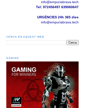
info@empuriabrava.tech
Tel: 972456497
639060647
URGÈNCIES 24h 365 dies
info@empuriabrava.tech
CERCA EN AQUEST WEB
GAMING