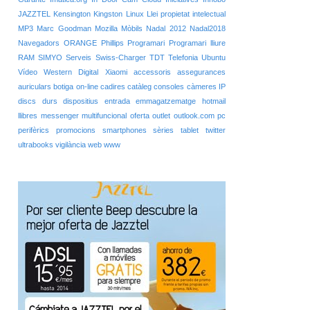
JAZZTEL
Kensington
Kingston
Linux
Llei propietat intelectual
MP3
Marc Goodman
Mozilla
Mòbils
Nadal 2012
Nadal2018
Navegadors
ORANGE
Phillips
Programari
Programari lliure
RAM
SIMYO
Serveis
Swiss-Charger
TDT
Telefonia
Ubuntu
Vídeo
Western Digital
Xiaomi
accessoris
assegurances
auriculars
botiga on-line
cadires
catàleg
consoles
càmeres IP
discs durs
dispositius entrada
emmagatzematge
hotmail
llibres
messenger
multifuncional
oferta
outlet
outlook.com
pc
perifèrics
promocions
smartphones
sèries
tablet
twitter
ultrabooks
vigilància
web
www