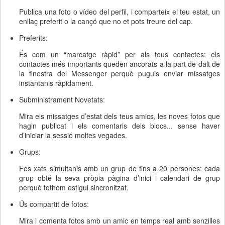
Publica una foto o vídeo del perfil, i comparteix el teu estat, un
enllaç preferit o la cançó que no et pots treure del cap.
Preferits:
És com un “marcatge ràpid” per als teus contactes: els
contactes més importants queden ancorats a la part de dalt de
la finestra del Messenger perquè puguis enviar missatges
instantanis ràpidament.
Subministrament Novetats:
Mira els missatges d’estat dels teus amics, les noves fotos que
hagin publicat i els comentaris dels blocs... sense haver
d’iniciar la sessió moltes vegades.
Grups:
Fes xats simultanis amb un grup de fins a 20 persones: cada
grup obté la seva pròpia pàgina d’inici i calendari de grup
perquè tothom estigui sincronitzat.
Ús compartit de fotos:
Mira i comenta fotos amb un amic en temps real amb senzilles