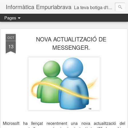
Informàtica Empuriabrava
La teva botiga d'informàtica a Castelló d'Empúries. Reparació d'ordinadors. Reparación ordenadores Ampuriabrava. Reparació ordinadors Empuriabrava. Reparació ordinadors Roses. Reparació ordinadors Castelló d'Empúries. Servei técnic informàtic. Informàtica Empuriabrava. Informàtica Castello d'Empúries. SAT informàtic. Solucions informàtiques a prop.
Pages
NOVA ACTUALITZACIÓ DE
OCT
13
MESSENGER.
Microsoft ha llençat recentment una nova actualització del