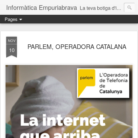
Informàtica Empuriabrava
La teva botiga d'informàtica a Castelló d'Empúries. Reparació d'ordinadors. Reparación ordenadores Ampuriabrava. Reparació ordinadors Empuriabrava. Reparació ordinadors Roses. Reparació ordinadors Castelló d'Empúries. Servei técnic informàtic. Informàtica Empuriabrava. Informàtica Castello d'Empúries. SAT informàtic. Solucions informàtiques a prop.
Pages
NOV
PARLEM, OPERADORA CATALANA
10