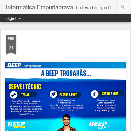
Informàtica Empuriabrava
La teva botiga d'informàtica a Castelló d'Empúries. Reparació d'ordinadors. Reparación ordenadores Ampuriabrava. Reparació ordinadors Empuriabrava. Reparació ordinadors Roses. Reparació ordinadors Castelló d'Empúries. Servei técnic informàtic. Informàtica Empuriabrava. Informàtica Castello d'Empúries. SAT informàtic. Solucions informàtiques a prop.
Pages
FEB
21