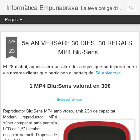
Informàtica Empuriabrava
La teva botiga d'informàtica a Castelló d'Empúries. Reparació d'ordinadors. Reparación ordenadores Ampuriabrava. Reparació ordinadors Empuriabrava. Reparació ordinadors Roses. Reparació ordinadors Castelló d'Empúries. Servei técnic informàtic. Informàtica Empuriabrava. Informàtica Castello d'Empúries. SAT informàtic. Solucions informàtiques a prop.
Pages
5è ANIVERSARI; 30 DIES, 30 REGALS.
APR
23
MP4 Blu-Sens
El 28 d'abril, aquest serà un altre dels regals que sortejarem entre
els nostres clients que participen al sorteig del
5è aniversari
.
1 MP4 Blu:Sens valorat en 30€
Enllaç del fabricant
Reproductor Blu:Sens MP4 amb vídeo, amb 2Gb de capacitat.
Modern
reproductor MP4
súper
compacte
amb
p
antalla
LCD
de
1,5"
i
a
cabat
en c
olor vermell
.
Disposa
de