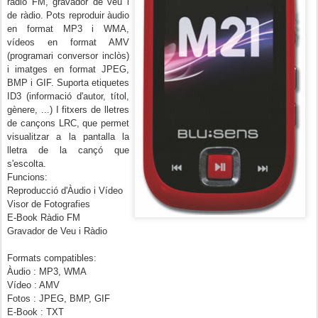
ràdio FM
,
g
ravador
de veu
i
de ràdio
. Pots r
eproduir
àudio
en
format MP3 i
WMA
,
vídeos
en format
AMV
(
programari
conversor
inclòs)
i i
matges en
format
JPEG
,
BMP
i GIF
.
Suporta
e
tiquetes
ID3
(informació
d'autor
,
títol
,
gènere
,
...
)
I
fitxers
de lletres
de cançons
LRC
, q
ue
permet
visualitzar a la p
antalla
la
lletra de la
cançó
q
ue
s'es
colta.
Funcions:
Reproducció
d'Àudio
i
Vídeo
Visor
de Fotografies
E-Book
Ràdio FM
Gravador
de Veu
i Ràdio
Formats
compatibles:
Àudio
:
MP3
,
WMA
Vídeo
:
AMV
Fotos
:
JPEG
,
BMP
,
GIF
E-Book
:
TXT