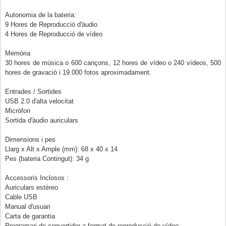
Autonomia de
la b
ateria:
9 Hores
de Reproducció
d'àudio
4 Hores
de Reproducció
de vídeo
Memòria
3
0
h
ores
de música
o 600
cançons
,
12 hores
de vídeo
o
240
vídeos
, 500
h
ores
de gravació
i 19.
000
fotos
aproximadament.
Entrades /
Sortides
USB
2.0
d'alta velocitat
Micròfon
Sortida d'àudio
auriculars
Dimensions
i
pes
Llarg
x Alt
x Ample
(
mm): 68
x 40
x 14
Pes
(
bateria
Contingut
): 34
g
Accessoris
Inclosos
:
Auriculars
estèreo
Cable
USB
Manual d'usuari
Carta
de garantia
Programari
de convertidor
a
format
de reproducció de vídeo.