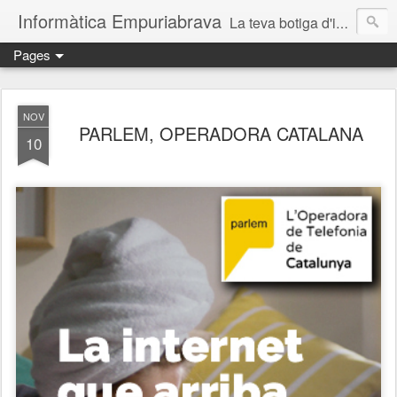
Informàtica Empuriabrava
La teva botiga d'informàtica a Castelló d'Empúries. Reparació d'ordinadors. Reparación ordenadores Ampuriabrava. Reparació ordinadors Empuriabrava. Reparació ordinadors Roses. Reparació ordinadors Castelló d'Empúries. Servei técnic informàtic. Informàtica Empuriabrava. Informàtica Castello d'Empúries. SAT informàtic. Solucions informàtiques a prop.
Pages
NOV
PARLEM, OPERADORA CATALANA
10