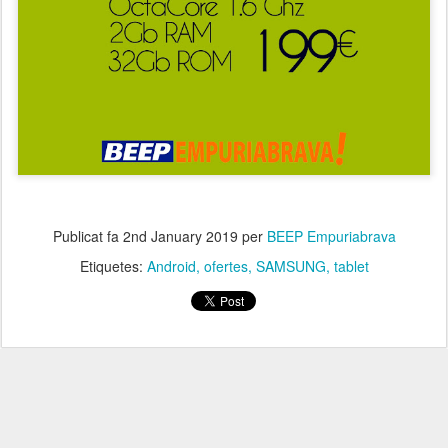
Publicat fa
2nd January 2019
per
BEEP Empuriabrava
Etiquetes:
Android
ofertes
SAMSUNG
tablet