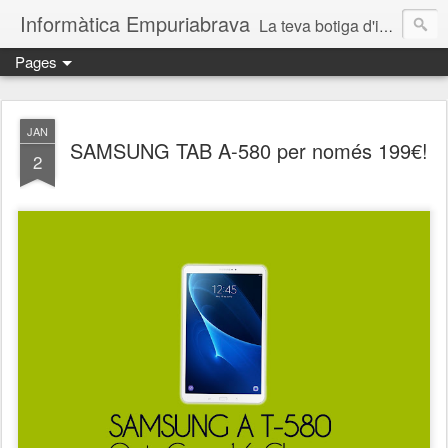
Informàtica Empuriabrava
La teva botiga d'informàtica a Castelló d'Empúries. Reparació d'ordinadors. Reparación ordenadores Ampuriabrava. Reparació ordinadors Empuriabrava. Reparació ordinadors Roses. Reparació ordinadors Castelló d'Empúries. Servei técnic informàtic. Informàtica Empuriabrava. Informàtica Castello d'Empúries. SAT informàtic. Solucions informàtiques a prop.
Pages
JAN
SAMSUNG TAB A-580 per només 199€!
2