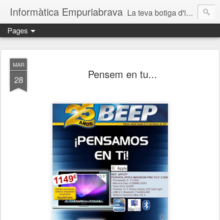
Informàtica Empuriabrava
La teva botiga d'informàtica a Castelló d'Empúries. Reparació d'ordinadors. Reparación ordenadores Ampuriabrava. Reparació ordinadors Empuriabrava. Reparació ordinadors Roses. Reparació ordinadors Castelló d'Empúries. Servei técnic informàtic. Informàtica Empuriabrava. Informàtica Castello d'Empúries. SAT informàtic. Solucions informàtiques a prop.
Pages
MAR
Pensem en tu...
28